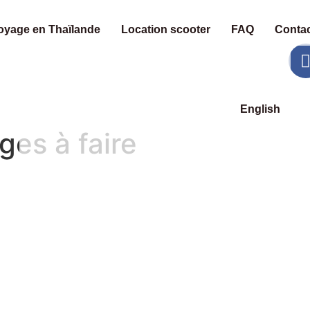
oyage en Thaïlande
Location scooter
FAQ
Contac
English
ges à faire