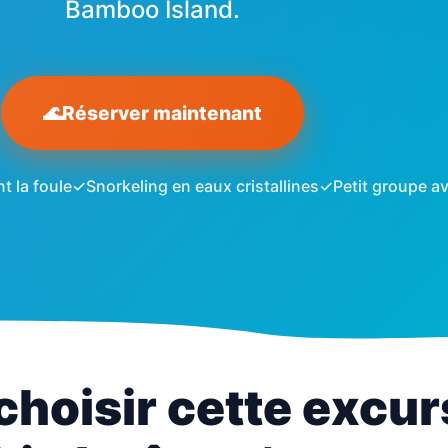
Bamboo Island.
🌊
Réserver maintenant
t la foule
✓
Snorkeling en eaux cristallines
✓
Petit groupe a
choisir cette excur