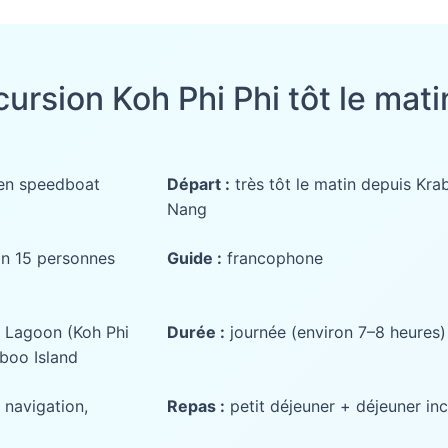
cursion Koh Phi Phi tôt le mati
 en speedboat
Départ :
très tôt le matin depuis Krab
Nang
on 15 personnes
Guide :
francophone
 Lagoon (Koh Phi
Durée :
journée (environ 7–8 heures)
boo Island
 navigation,
Repas :
petit déjeuner + déjeuner inc