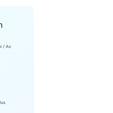
n
i / Ao
lus