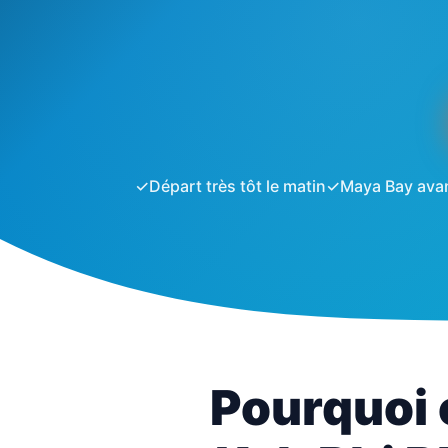
✓
Départ très tôt le matin
✓
Maya Bay avan
Pourquoi 