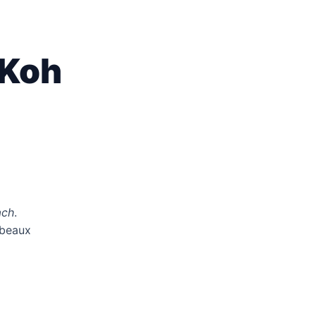
 Koh
ach
.
 beaux