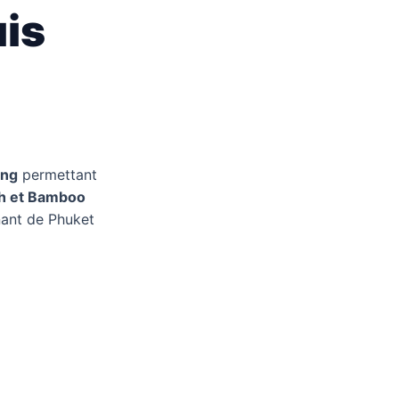
uis
ang
permettant
ch et Bamboo
nant de Phuket