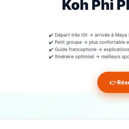
Koh Phi P
✔️ Départ très tôt → arrivée à Maya
✔️ Petit groupe → plus confortable e
✔️ Guide francophone → explication
✔️ Itinéraire optimisé → meilleurs sp
👉 Rése