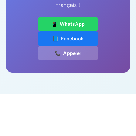
🏢 Visite au bureau Ao Nang
français !
Avantage :
Garantie de disponibilité et
meilleurs prix
📱
WhatsApp
📘
Facebook
📞
Appeler