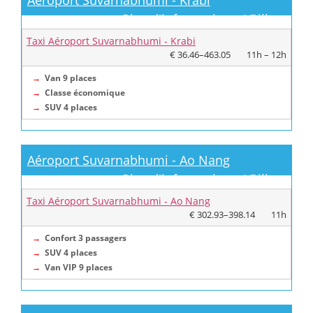
Plus d'informations / Billets
Taxi Aéroport Suvarnabhumi - Krabi
€ 36.46–463.05
11h – 12h
→
Van 9 places
→
Classe économique
→
SUV 4 places
Aéroport Suvarnabhumi - Ao Nang
Plus d'informations / Billets
Taxi Aéroport Suvarnabhumi - Ao Nang
€ 302.93–398.14
11h
→
Confort 3 passagers
→
SUV 4 places
→
Van VIP 9 places