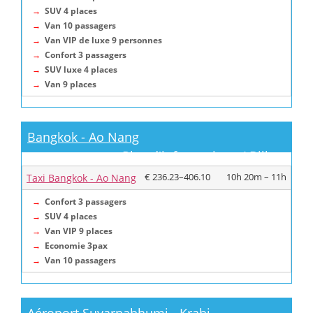
→
SUV 4 places
→
Van 10 passagers
→
Van VIP de luxe 9 personnes
→
Confort 3 passagers
→
SUV luxe 4 places
→
Van 9 places
Bangkok - Ao Nang
Plus d'informations / Billets
€ 236.23–406.10
10h 20m – 11h
Taxi Bangkok - Ao Nang
→
Confort 3 passagers
→
SUV 4 places
→
Van VIP 9 places
→
Economie 3pax
→
Van 10 passagers
Aéroport Suvarnabhumi - Krabi