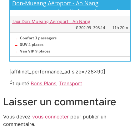
Don-Mueang Aéroport - Ao Nang
Plus d'informations / Billets
Taxi Don-Mueang Aéroport - Ao Nang
€ 302.93–398.14
11h 20m
→
Confort 3 passagers
→
SUV 4 places
→
Van VIP 9 places
[affilinet_performance_ad size=728×90]
Étiqueté
Bons Plans
,
Transport
Laisser un commentaire
Vous devez
vous connecter
pour publier un
commentaire.