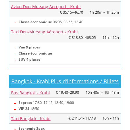
Avion Don-Mueang Aéroport - Krabi
€ 35.15–46.70
1h 20m – 1h 25m
→
Classe économique
06:05, 08:55, 13:40
Taxi Don-Mueang Aéroport - Krabi
€ 318.80–463.05
11h – 12h
→
Van 9 places
→
Classe économique
→
SUV 4 places
Bangkok - Krabi
Plus d'informations / Billets
€ 19.40–29.90
10h 40m – 19h 48m
Bus Bangkok - Krabi
→
Express
17:30, 17:45, 18:40, 19:00
→
VIP 24
18:50
€ 241.54–447.18
10h – 11h
Taxi Bangkok - Krabi
→
Economie 3pax