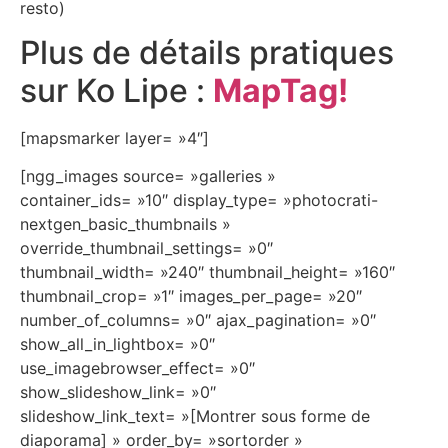
resto)
Plus de détails pratiques
sur Ko Lipe :
MapTag!
[mapsmarker layer= »4″]
[ngg_images source= »galleries »
container_ids= »10″ display_type= »photocrati-
nextgen_basic_thumbnails »
override_thumbnail_settings= »0″
thumbnail_width= »240″ thumbnail_height= »160″
thumbnail_crop= »1″ images_per_page= »20″
number_of_columns= »0″ ajax_pagination= »0″
show_all_in_lightbox= »0″
use_imagebrowser_effect= »0″
show_slideshow_link= »0″
slideshow_link_text= »[Montrer sous forme de
diaporama] » order_by= »sortorder »