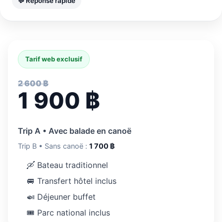
💬 Réponse rapide
Tarif web exclusif
2 600 ฿
1 900 ฿
Trip A • Avec balade en canoë
Trip B • Sans canoë :
1 700 ฿
🛶 Bateau traditionnel
🚐 Transfert hôtel inclus
🍛 Déjeuner buffet
🎟 Parc national inclus