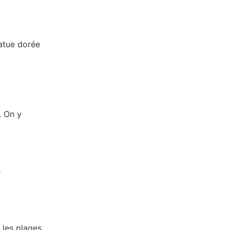
atue dorée
. On y
s
 les plages