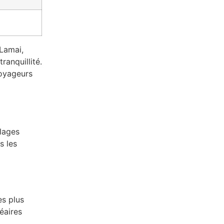
Lamai,
ranquillité.
voyageurs
plages
s les
es plus
éaires