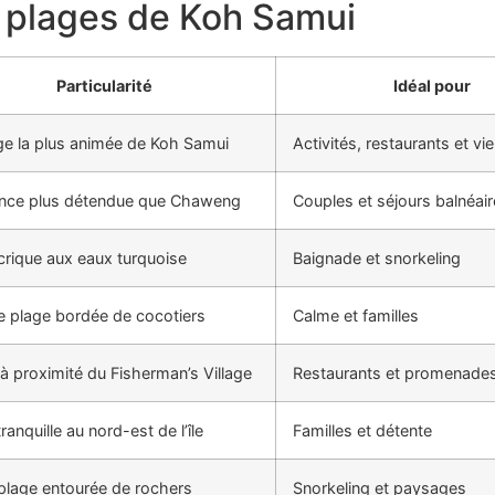
s plages de Koh Samui
Particularité
Idéal pour
ge la plus animée de Koh Samui
Activités, restaurants et vi
nce plus détendue que Chaweng
Couples et séjours balnéai
 crique aux eaux turquoise
Baignade et snorkeling
 plage bordée de cocotiers
Calme et familles
 à proximité du Fisherman’s Village
Restaurants et promenade
ranquille au nord-est de l’île
Familles et détente
 plage entourée de rochers
Snorkeling et paysages