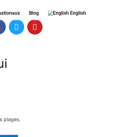
nationaux
Blog
English
ui
s plages,