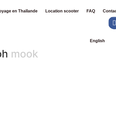
oyage en Thaïlande
Location scooter
FAQ
Contac
English
koh mook